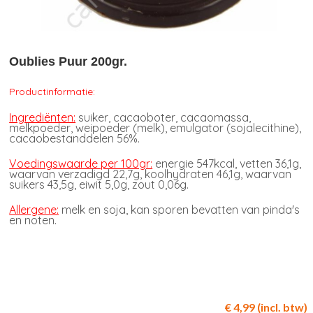
Oublies Puur 200gr.
Productinformatie:
Ingrediënten:
suiker, cacaoboter, cacaomassa,
melkpoeder, weipoeder (melk), emulgator (sojalecithine),
cacaobestanddelen 56%.
Voedingswaarde per 100gr:
energie 547kcal, vetten 36,1g,
waarvan verzadigd 22,7g, koolhydraten 46,1g, waarvan
suikers 43,5g, eiwit 5,0g, zout 0,06g.
Allergene:
melk en soja, kan sporen bevatten van pinda's
en noten.
€ 4,99 (incl. btw)