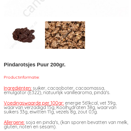
Pindarotsjes Puur 200gr.
Productinformatie:
Ingrediënten:
suiker, cacaoboter, cacaomassa,
emulgator (E322), natuurlijk vanillearoma, pinda's.
Voedingswaarde per 100gr:
energie 561kcal, vet 39g,
waarvan verzadigd 15g, Koolhydraten 38g, waarvan
suikers 33g, eiwitten 11g, vezels 8g, zout 0,1g.
Allergene:
soja en pinda's, (kan sporen bevatten van melk,
gluten, noten en sesam).