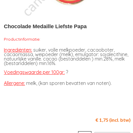
Chocolade Medaille Liefste Papa
Productinformatie:
Ingrediënten:
suiker, volle melkpoeder, cacaoboter,
cacaomassa, weipoeder (melk), emulgator: sojalecithine,
natuurlijke vanille. cacao (bestanddelen ) min.28%, melk
(bestanddelen) min.16%.
Voedingswaarde per 100gr:
?
Allergene:
melk, (kan sporen bevatten van noten).
€ 1,75 (incl. btw)