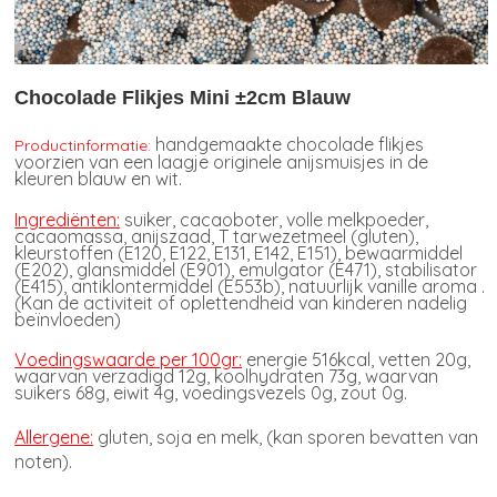
Chocolade Flikjes Mini ±2cm Blauw
handgemaakte chocolade flikjes
Productinformatie:
voorzien van een laagje originele anijsmuisjes in de
kleuren blauw en wit.
Ingrediënten:
suiker, cacaoboter, volle melkpoeder,
cacaomassa, anijszaad, T tarwezetmeel (gluten),
kleurstoffen (E120, E122, E131, E142, E151), bewaarmiddel
(E202), glansmiddel (E901), emulgator (E471), stabilisator
(E415), antiklontermiddel (E553b), natuurlijk vanille aroma .
(Kan de activiteit of oplettendheid van kinderen nadelig
beïnvloeden)
Voedingswaarde per 100gr:
energie 516kcal, vetten 20g,
waarvan verzadigd 12g, koolhydraten 73g, waarvan
suikers 68g, eiwit 4g, voedingsvezels 0g, zout 0g.
Allergene:
gluten, soja en melk, (kan sporen bevatten van
noten).