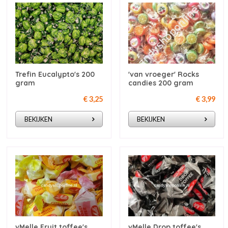
Trefin Eucalypto's 200
'van vroeger' Rocks
gram
candies 200 gram
€ 3,25
€ 3,99
BEKIJKEN
BEKIJKEN
vMelle Fruit toffee's
vMelle Drop toffee's