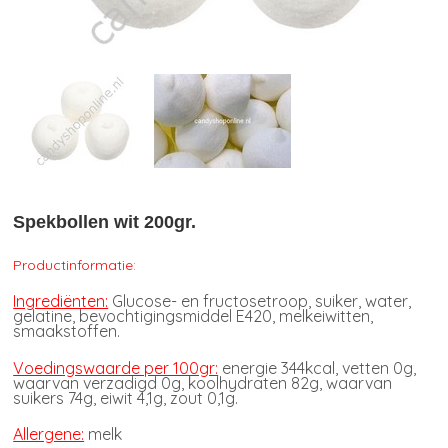
Spekbollen wit 200gr.
Productinformatie:
Ingrediënten:
Glucose- en fructosetroop, suiker, water,
gelatine, bevochtigingsmiddel E420, melkeiwitten,
smaakstoffen.
Voedingswaarde per 100gr:
energie 344kcal, vetten 0g,
waarvan verzadigd 0g, koolhydraten 82g, waarvan
suikers 74g, eiwit 4,1g, zout 0,1g.
Allergene:
melk