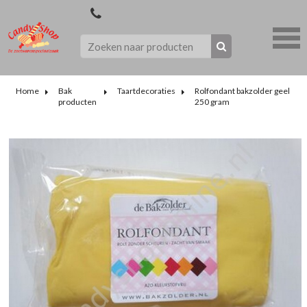
Home
Bak
Taartdecoraties
Rolfondant bakzolder geel
producten
250 gram