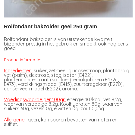
Rolfondant bakzolder geel 250 gram
Rolfondant bakzolder is van uitstekende kwaliteit,
bijzonder prettig in het gebruik en smaakt ook nog eens
goed!
Productinformatie:
Ingrediënten:
suiker, zetmeel, glucosestroop, plantaardig
vet (palm), dextrose, stabilisator (E422),
plantenconcentraat (saffloer), emulgatoren (E472c,
E473), verdikkingsmiddel (E415), zuurteregelaar (E270),
conserveermiddel (E202), aroma.
Voedingswaarde per 100gr:
energie 407kcal, vet 9,2g,
waarvan verzadigd 8,2g, Koolhydraten 80g, waarvan
suikers 60g, vezels 0g, eiwitten 0g, zout 0,03g.
Allergene:
geen, kan sporen bevatten van noten en
sulfiet.