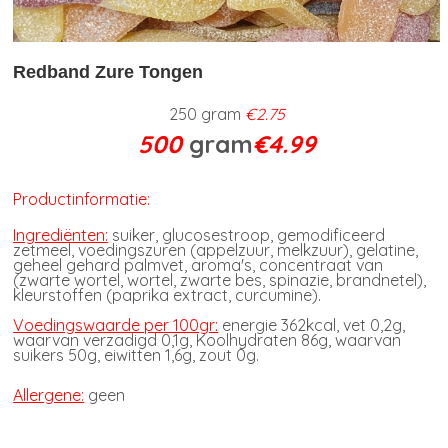
Redband Zure Tongen
250 gram
€2.75
500
gram
€4.99
Productinformatie:
Ingrediënten:
suiker, glucosestroop, gemodificeerd
zetmeel, voedingszuren (appelzuur, melkzuur), gelatine,
geheel gehard palmvet, aroma's, concentraat van
(zwarte wortel, wortel, zwarte bes, spinazie, brandnetel),
kleurstoffen (paprika extract, curcumine).
Voedingswaarde per 100gr:
energie 362kcal, vet 0,2g,
waarvan verzadigd 0,1g, Koolhydraten 86g, waarvan
suikers 50g, eiwitten 1,6g, zout 0g.
Allergene:
geen