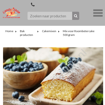
Home
Bak
Cakemixen
Mix voor Roombotercake
producten
500 gram