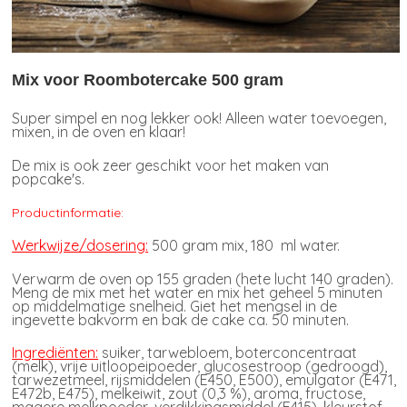
Mix voor Roombotercake 500 gram
Super simpel en nog lekker ook! Alleen water toevoegen,
mixen, in de oven en klaar!
De mix is ook zeer geschikt voor het maken van
popcake's.
Productinformatie:
Werkwijze/dosering:
500 gram mix, 180 ml water.
Verwarm de oven op 155 graden (hete lucht 140 graden).
Meng de mix met het water en mix het geheel 5 minuten
op middelmatige snelheid. Giet het mengsel in de
ingevette bakvorm en bak de cake ca. 50 minuten.
Ingrediënten:
suiker, tarwebloem, boterconcentraat
(melk), vrije uitloopeipoeder, glucosestroop (gedroogd),
tarwezetmeel, rijsmiddelen (E450, E500), emulgator (E471,
E472b, E475), melkeiwit, zout (0,3 %), aroma, fructose,