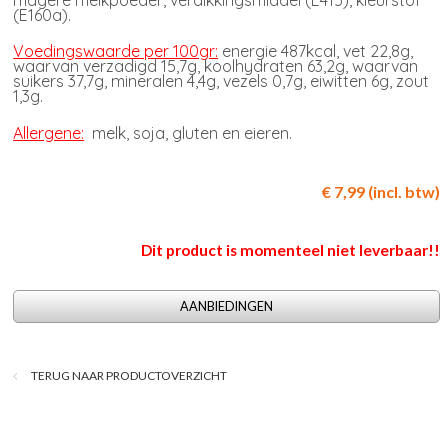
magere melkpoeder, verdikkingsmiddel (E415), kleurstof
(E160a).
Voedingswaarde per 100gr:
energie 487kcal, vet 22,8g,
waarvan verzadigd 15,7g, koolhydraten 63,2g, waarvan
suikers 37,7g, mineralen 4,4g, vezels 0,7g, eiwitten 6g, zout
1,3g.
Allergene:
melk, soja, gluten en eieren.
€ 7,99 (incl. btw)
Dit product is momenteel niet leverbaar!!
AANBIEDINGEN
TERUG NAAR PRODUCTOVERZICHT