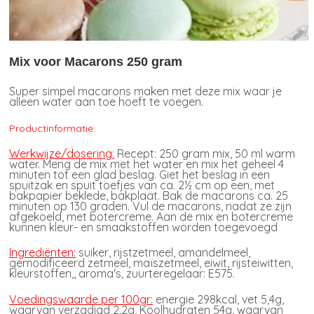
Mix voor Macarons 250 gram
Super simpel macarons maken met deze mix waar je
alleen water aan toe hoeft te voegen.
Productinformatie:
Werkwijze/dosering:
Recept: 250 gram mix, 50 ml warm
water. Meng de mix met het water en mix het geheel 4
minuten tot een glad beslag. Giet het beslag in een
spuitzak en spuit toefjes van ca. 2½ cm op een, met
bakpapier beklede, bakplaat. Bak de macarons ca. 25
minuten op 130 graden. Vul de macarons, nadat ze zijn
afgekoeld, met botercreme. Aan de mix en botercreme
kunnen kleur- en smaakstoffen worden toegevoegd
Ingrediënten:
suiker, rijstzetmeel, amandelmeel,
gemodificeerd zetmeel, maïszetmeel, eiwit, rijsteiwitten,
kleurstoffen,, aroma's, zuurteregelaar: E575.
Voedingswaarde per 100gr:
energie 298kcal, vet 5,4g,
waarvan verzadigd 2,2g, Koolhydraten 54g, waarvan