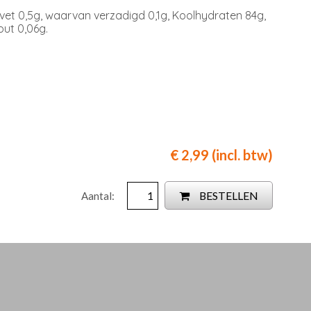
 vet 0,5g, waarvan verzadigd 0,1g, Koolhydraten 84g,
out 0,06g.
€ 2,99 (incl. btw)
BESTELLEN
Aantal: