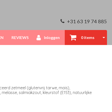
+31 63 19 74 885
EN
REVIEWS
Inloggen
0 items
eerd zetmeel (glutenvrij tarwe, maïs),
, melasse, salmiakzout, kleurstof (E153), natuurlijke