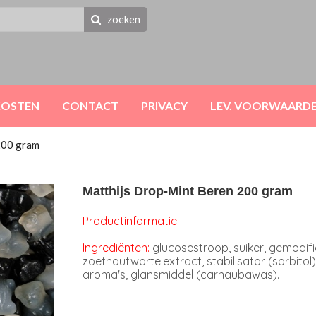
zoeken
KOSTEN
CONTACT
PRIVACY
LEV. VOORWAARD
200 gram
Matthijs Drop-Mint Beren 200 gram
Productinformatie:
Ingrediënten:
glucosestroop, suiker, gemodific
zoethoutwortelextract, stabilisator (sorbitol)
aroma's, glansmiddel (carnaubawas).