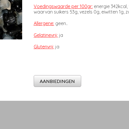
Voedingswaarde per 100gr:
energie 342kcal,
waarvan suikers 53g, vezels 0g, eiwitten 1g, z
Allergene:
geen..
Gelatinevrij:
ja
Glutenvrij:
ja
AANBIEDINGEN