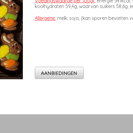
Voedingswaarde per 100gr:
energie 541kcal,
koolhydraten 59,4g, waarvan suikers 58,6g, eiw
Allergene:
melk, soja, (kan sporen bevatten v
AANBIEDINGEN