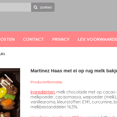
zoeken
KOSTEN
CONTACT
PRIVACY
LEV. VOORWAARD
uks
Martinez Haas met ei op rug melk bakj
Productinformatie:
Ingrediënten:
melk chocolade met op cacao ge
melkpoeder, cacaomassa, weipoeder (melk), em
vanillearoma, kleurstoffen: E141, curcumine,
melkbestanddelen 16,5%.