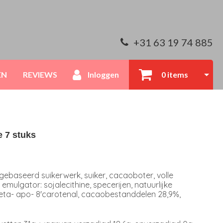
+31 63 19 74 885
EN
REVIEWS
Inloggen
0 items
e 7 stuks
baseerd suikerwerk, suiker, cacaoboter, volle
ulgator: sojalecithine, specerijen, natuurlijke
 beta- apo- 8'carotenal, cacaobestanddelen 28,9%,