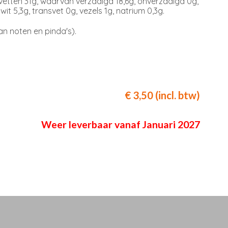
 vetten 31g, waarvan verzadigd 18,6g, onverzadigd 0g,
it 5,3g, transvet 0g, vezels 1g, natrium 0,3g.
an noten en pinda's).
€ 3,50 (incl. btw)
Weer leverbaar vanaf Januari 2027