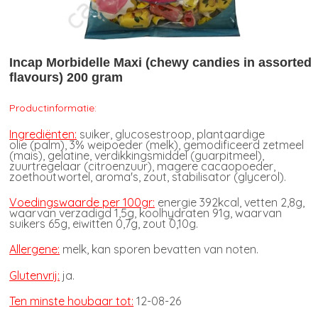
Incap Morbidelle Maxi (chewy candies in assorted
flavours) 200 gram
Productinformatie:
Ingrediënten:
suiker, glucosestroop, plantaardige
olie (palm), 3% weipoeder (melk), gemodificeerd zetmeel
(mais), gelatine, verdikkingsmiddel (guarpitmeel),
zuurtregelaar (citroenzuur), magere cacaopoeder,
zoethoutwortel, aroma's, zout, stabilisator (glycerol).
Voedingswaarde per 100gr:
energie 392kcal, vetten 2,8g,
waarvan verzadigd 1,5g, koolhydraten 91g, waarvan
suikers 65g, eiwitten 0,7g, zout 0,10g.
Allergene:
melk, kan sporen bevatten van noten.
Glutenvrij:
ja.
Ten minste houbaar tot:
12-08-26