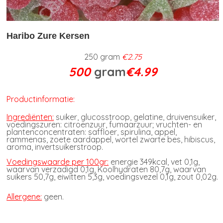
Haribo Zure Kersen
250 gram
€2.75
500
gram
€4.99
Productinformatie:
Ingrediënten:
suiker, glucosstroop, gelatine, druivensuiker,
voedingszuren: citroenzuur, fumaarzuur; vruchten- en
plantenconcentraten: saffloer, spirulina, appel,
rammenas, zoete aardappel, wortel zwarte bes, hibiscus,
aroma, invertsuikerstroop.
Voedingswaarde per 100gr:
energie 349kcal, vet 0,1g,
waarvan verzadigd 0,1g, Koolhydraten 80,7g, waarvan
suikers 50,7g, eiwitten 5,3g, voedingsvezel 0,1g, zout 0,02g.
Allergene:
geen
.