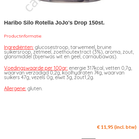
Haribo Silo Rotella JoJo's Drop 150st.
Productinformatie:
Ingrediënten:
glucosestroop, tarwemeel, bruine
suikersroop, zetmeel, zoethoutextract (3%), aroma, zout,
glansmiddel (bijenwas wit en geel, carnaubawas).
Voedingswaarde per 100gr:
energie 317kcal, vetten 0,7g,
waarvan verzadigd 0,2g, koolhydraten 74g, waarvan
suikers 47g, vezels 0g, eiwit 3g, zout1,2g.
Allergene:
gluten.
€ 11,95 (incl. btw)