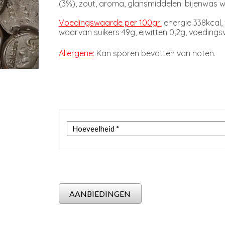
(3%), zout, aroma, glansmiddelen: bijenwas w
Voedingswaarde per 100gr:
energie 338kcal, 
waarvan suikers 49g, eiwitten 0,2g, voedingsve
Allergene:
Kan sporen bevatten van
noten.
AANBIEDINGEN