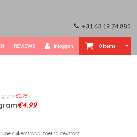
+31 63 19 74 885
EN
REVIEWS
Inloggen
0 items
0 gram
€2.75
gram
€4.99
bruine suikerstroop, zoethoutextract