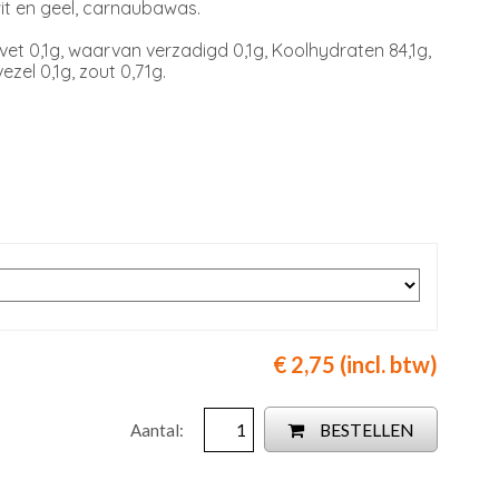
it en geel, carnaubawas.
vet 0,1g, waarvan verzadigd 0,1g, Koolhydraten 84,1g,
zel 0,1g, zout 0,71g.
€ 2,75 (incl. btw)
BESTELLEN
Aantal: