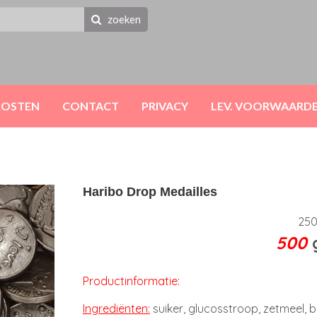
zoeken
KOSTEN
CONTACT
PRIVACY
LEV. VOORWAARD
Haribo Drop Medailles
25
500
Productinformatie:
Ingrediënten:
suiker, glucosstroop, zetmeel, 