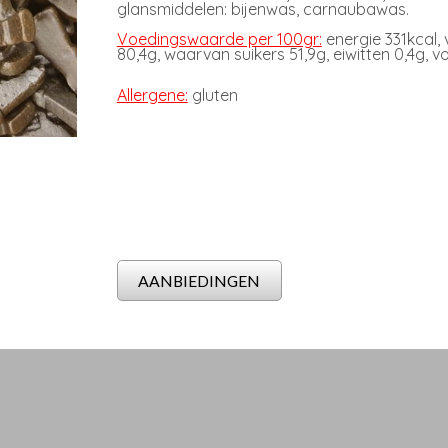
glansmiddelen: bijenwas, carnaubawas.
Voedingswaarde per 100gr:
energie 331kcal,
80,4g, waarvan suikers 51,9g, eiwitten 0,4g, v
Allergene:
gluten
AANBIEDINGEN