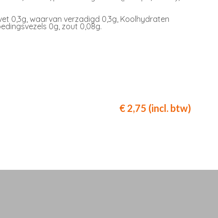
 vet 0,3g, waarvan verzadigd 0,3g, Koolhydraten
oedingsvezels 0g, zout 0,08g.
€ 2,75 (incl. btw)