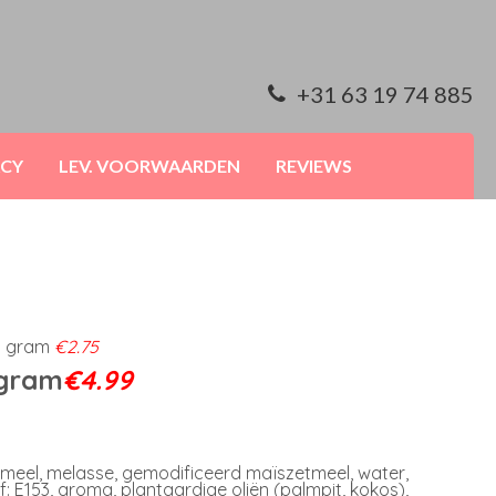
+31 63 19 74 885
ACY
LEV. VOORWAARDEN
REVIEWS
0 gram
€2.75
gram
€4.99
tmeel, melasse, gemodificeerd maïszetmeel, water,
: E153, aroma, plantaardige oliën (palmpit, kokos),