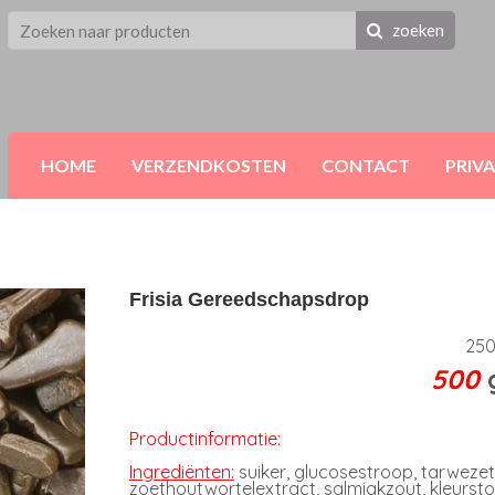
zoeken
HOME
VERZENDKOSTEN
CONTACT
PRIV
Frisia Gereedschapsdrop
25
500
Productinformatie:
Ingrediënten:
suiker, glucosestroop, tarweze
zoethoutwortelextract, salmiakzout, kleurstof