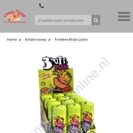
Home
Kindersnoep
Freekee Brain Licker