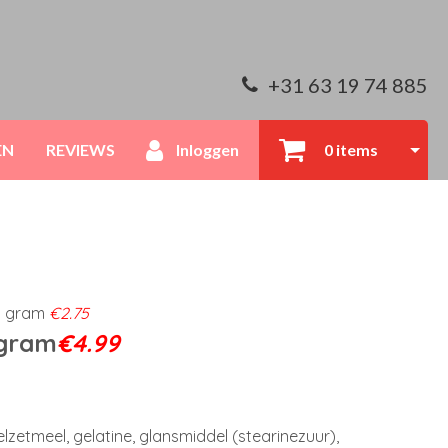
+31 63 19 74 885
EN
REVIEWS
Inloggen
0 items
0 gram
€2.75
gram
€4.99
zetmeel, gelatine, glansmiddel (stearinezuur),