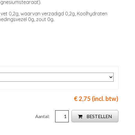
agnesiumstearaat).
 vet 0,2g, waarvan verzadigd 0,2g, Koolhydraten
oedingsvezel 0g, zout 0g.
€ 2,75 (incl. btw)
BESTELLEN
Aantal: