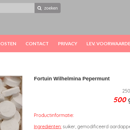
zoeken
KOSTEN
CONTACT
PRIVACY
LEV. VOORWAARD
Fortuin Wilhelmina Pepermunt
25
500
Productinformatie:
Ingrediënten:
suiker, gemodificeerd aardappel