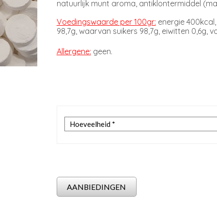
natuurlijk munt aroma, antiklontermiddel (m
Voedingswaarde per 100gr:
energie 400kcal,
98,7g, waarvan suikers 98,7g, eiwitten 0,6g, v
Allergene:
geen
.
AANBIEDINGEN