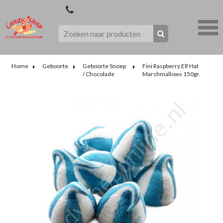
Home
Geboorte
Geboorte Snoep
Fini Raspberry Elf Hat
/ Chocolade
Marshmallows 150gr.