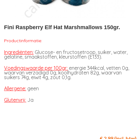
Fini Raspberry Elf Hat Marshmallows 150gr.
Productinformatie:
Ingrediënten:
Glucose- en fructosetroop, suiker, water,
gelatine, smaakstoffen, kleurstoffen (E133).
Voedingswaarde per 100gr:
energie 344kcal, vetten 0g,
waarvan verzadigd 0g, koolhydraten 82g, waarvan
suikers 74g, eiwit 4g, zout 0,1g.
Allergene:
geen
Glutenvrij:
Ja
€ 2,99 (incl. btw)