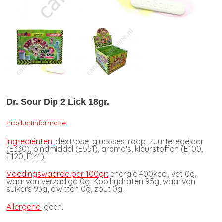
Dr. Sour Dip 2 Lick 18gr.
Productinformatie:
Ingrediënten:
dextrose, glucosestroop, zuurteregelaar
(E330), bindmiddel (E551), aroma's, kleurstoffen (E100,
E120, E141).
Voedingswaarde per 100gr:
energie 400kcal, vet 0g,
waarvan verzadigd 0g, Koolhydraten 95g, waarvan
suikers 93g, eiwitten 0g, zout 0g.
Allergene:
geen.