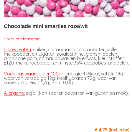
Chocolade mini smarties roze/wit
Productinformatie:
Ingrediënten:
suiker, cacaomassa, cacaoboter, volle
melkpoeder, emulgator: sojalecithine, glansmiddelen:
arabische gom, carnaubawas en bijenwas, kleurstoffen:
E120. melkchocolade: tenminste 35% cacaobestanddelen.
Voedingswaarde per 100gr:
energie 476kcal, vetten 19g,
waarvan verzadigd 12g, koolhydraten 72g, waarvan
suikers 71g, eiwit 3,7g, zout 0,0g.
Allergene:
soja, (kan sporen bevatten van gluten en melk).
€ 4,75 (incl. btw)