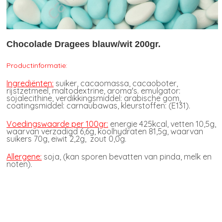
Chocolade Dragees blauw/wit 200gr.
Productinformatie:
Ingrediënten:
suiker, cacaomassa, cacaoboter,
rijstzetmeel, maltodextrine, aroma's. emulgator:
sojalecithine, verdikkingsmiddel: arabische gom,
coatingsmiddel: carnaubawas, kleurstoffen: (E131).
Voedingswaarde per 100gr:
energie 425kcal, vetten 10,5g,
waarvan verzadigd 6,6g, koolhydraten 81,5g, waarvan
suikers 70g, eiwit 2,2g, zout 0,0g.
Allergene:
soja, (kan sporen bevatten van pinda, melk en
noten).