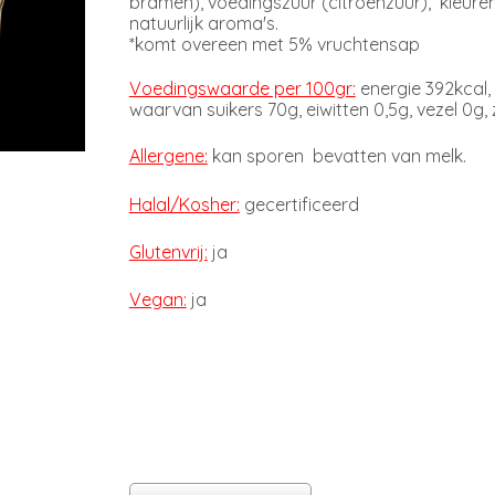
bramen), voedingszuur (citroenzuur), kleuren
natuurlijk aroma's.
*komt overeen met 5% vruchtensap
Voedingswaarde per 100gr:
energie 392kcal,
waarvan suikers 70g, eiwitten 0,5g, vezel 0g, 
Allergene:
kan sporen bevatten van melk.
Halal/Kosher:
gecertificeerd
Glutenvrij:
ja
Vegan:
ja