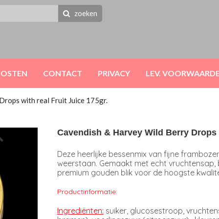
zoeken
KOSTEN
CONTACT
PRIVACY
LEV. VOORWAARD
rops with real Fruit Juice 175gr.
Cavendish & Harvey Wild Berry Drops wi
Deze heerlijke bessenmix van fijne framboze
weerstaan. Gemaakt met echt vruchtensap, b
premium gouden blik voor de hoogste kwalitei
Productinformatie:
Ingrediënten:
suiker, glucosestroop, vruchte