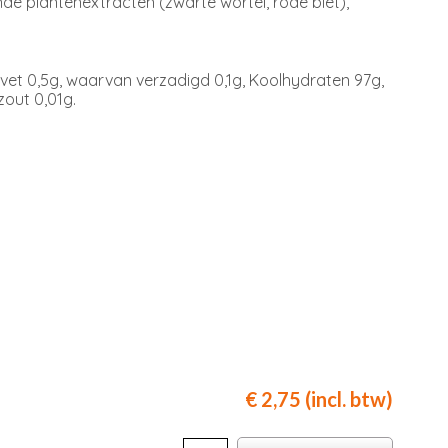
de plantenextracten (zwarte wortel, rode biet),
 vet 0,5g, waarvan verzadigd 0,1g, Koolhydraten 97g,
zout 0,01g.
€ 2,75 (incl. btw)