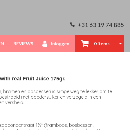
+31 63 19 74 885
EN
REVIEWS
Inloggen
0 items
th real Fruit Juice 175gr.
n, bramen en bosbessen is simpelweg te lekker om te
estrooid met poedersuiker en verzegeld in een
t versheid.
nsapconcentraat 1%* (framboos, bosbessen,