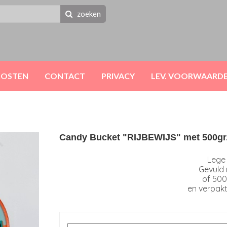
zoeken
KOSTEN
CONTACT
PRIVACY
LEV. VOORWAARD
Candy Bucket "RIJBEWIJS" met 500gr
Lege
Gevuld 
of 500
en verpakt