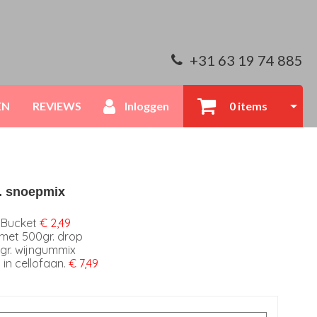
+31 63 19 74 885
EN
REVIEWS
Inloggen
0 items
. snoepmix
 Bucket
€ 2,49
met 500gr. drop
gr. wijngummix
 in cellofaan.
€ 7,49