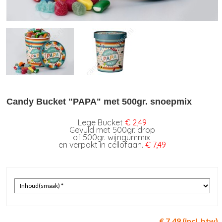
Candy Bucket "PAPA" met 500gr. snoepmix
Lege Bucket
€ 2,49
Gevuld met 500gr. drop
of 500gr. wijngummix
en verpakt in cellofaan.
€ 7,49
€ 7,49 (incl. btw)