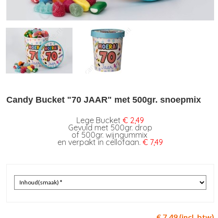
Candy Bucket "70 JAAR" met 500gr. snoepmix
Lege Bucket
€ 2,49
Gevuld met 500gr. drop
of 500gr. wijngummix
en verpakt in cellofaan.
€ 7,49
€ 7,49 (incl. btw)