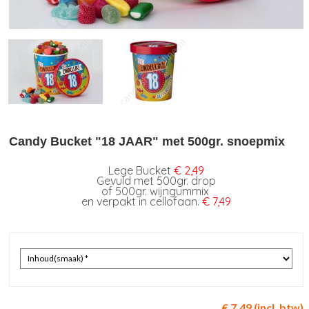
Candy Bucket "18 JAAR" met 500gr. snoepmix
Lege Bucket
€ 2,49
Gevuld met 500gr. drop
of 500gr. wijngummix
en verpakt in cellofaan.
€ 7,49
€ 7,49 (incl. btw)