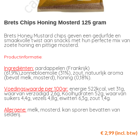
Brets Chips Honing Mosterd 125 gram
Brets Honey Mustard chips geven een gedurfde en
smaakvolle twist aan snacks met hun perfecte mix van
zoete honing en pittige mosterd.
Productinformatie:
Ingrediënten:
aardappelen (Frankrijk)
(61,9%),zonnebloemolie (31%), zout, natuurlijk aroma
(bevat melk, mosterd), honing (0,18%).
Voedingswaarde per 100gr:
energie 522kcal, vet 31g,
waarvan verzadigd 2,6g, Koolhydraten 52g, waarvan
suikers 4,4g, vezels 4,8g, eiwitten 6,3g, zout 1,4g.
Allergene:
melk, mosterd. kan sporen bevatten van
selderij.
€ 2,99 (incl. btw)