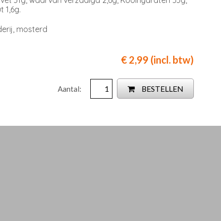
 1,6g.
erij, mosterd
€ 2,99 (incl. btw)
BESTELLEN
Aantal: