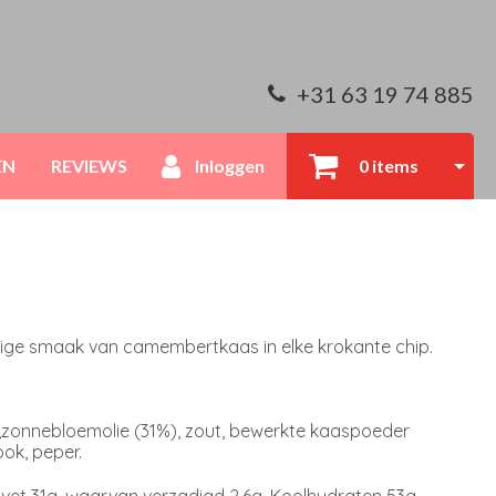
+31 63 19 74 885
EN
REVIEWS
Inloggen
0 items
ige smaak van camembertkaas in elke krokante chip.
),zonnebloemolie (31%), zout, bewerkte kaaspoeder
ook, peper.
 vet 31g, waarvan verzadigd 2,6g, Koolhydraten 53g,