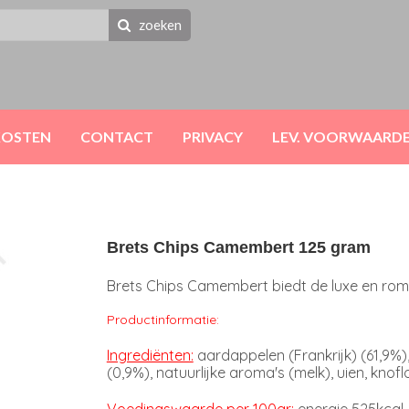
zoeken
KOSTEN
CONTACT
PRIVACY
LEV. VOORWAARD
Brets Chips Camembert 125 gram
Brets Chips Camembert biedt de luxe en rom
Productinformatie:
Ingrediënten:
aardappelen (Frankrijk) (61,9%
(0,9%), natuurlijke aroma's (melk), uien, knofl
Voedingswaarde per 100gr:
energie 525kcal,