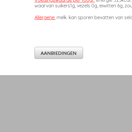
waarvan suikers1g, vezels 0g, eiwitten 6g, zout
Allergene:
melk. kan sporen bevatten van seld
AANBIEDINGEN