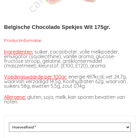
Belgische Chocolade Spekjes Wit 175gr.
Productinformatie:
Ingrediënten:
suiker, cacaoboter, volle melkpoeder,
emulgator (sojalecithine), vanille aroma, glucose-
fructose stroop, gelatine, antiklontermiddel
(maiszetmeel), kleurstof: (E100, E120), aroma.
Voedingswaarde per 100gr:
energie 487kcal, vet 24,7g,
waarvan verzadigd 14,5g, Koolhydraten 62g, waarvan
suikers 58g, eiwitten 5,5g, zout 0,14g.
Allergene:
gluten, soja, melk, kan sporen bevatten van
noten.