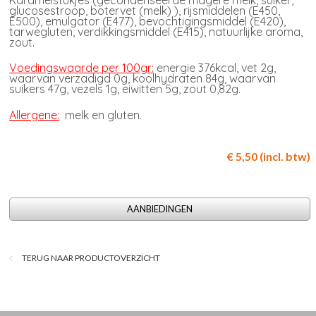
Karamelstukjes (gecondenseerde magere melk, suiker,
glucosestroop, botervet (melk) ), rijsmiddelen (E450,
E500), emulgator (E477), bevochtigingsmiddel (E420),
tarwegluten, verdikkingsmiddel (E415), natuurlijke aroma,
zout.
Voedingswaarde per 100gr:
energie 376kcal, vet 2g,
waarvan verzadigd 0g, koolhydraten 84g, waarvan
suikers 47g, vezels 1g, eiwitten 5g, zout 0,82g.
Allergene:
melk en gluten.
€ 5,50 (incl. btw)
AANBIEDINGEN
TERUG NAAR PRODUCTOVERZICHT