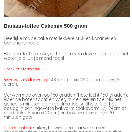
Banaan-toffee Cakemix 500 gram
Heerlijke malse cake met lekkere stukjes karamel en
bananensmaak.
Banaan Toffee cake, bij het zien van deze naam loopt het
water je al uit je mond toch!
Productinformatie:
Werkwijze/dosering:
500gram mix, 250 gram boter, 5
eieren.
Verwarm de oven op 160 graden (hete lucht 150 graden).
Roer de boter zacht en voeg mix en eieren toe. Mix het
geheel 3 minuten op middelmatige snelheid. Giet het
beslag in een ingevette bakvorm (cakevorm +/- 24cm of
rond bakblik van ø 20cm) en bak de cake in +/- 70
minuten gaar.
Ingrediënten:
suiker, tarwebloem, tarwezetmeel,