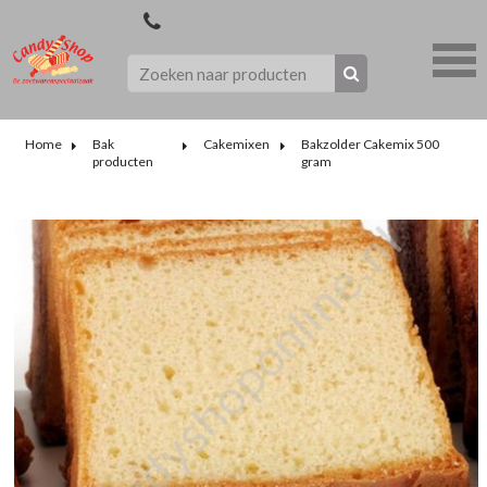
Home
Bak
Cakemixen
Bakzolder Cakemix 500
producten
gram