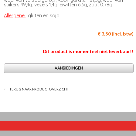
waarvan verzadigd 0,9, Koolhydraten 81,5g, waarvan
suikers 49,4g, vezels 1,4g, eiwitten 6,3g, zout 0,78g.
Allergene:
gluten en soja.
€ 3,50 (incl. btw)
Dit product is momenteel niet leverbaar!!
AANBIEDINGEN
TERUG NAAR PRODUCTOVERZICHT
© 2026
website Bedrijvenpresentatie.nl