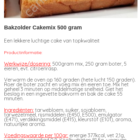
Bakzolder Cakemix 500 gram
Een lekkere luchtige cake van topkwaliteit
Productinformatie:
Werkwijze/dosering:
500gram mix, 250 gram boter, 5
eieren, evt. citroenrasp.
Verwarm de oven op 160 graden (hete lucht 150 graden).
Roer de boter zacht en voeg mix en eieren toe. Mix het
geheel 3 minuten op middelmatige snelheid. Giet het
beslag in een ingevette bakvorm en bak de cake 55
minuten.
Ingrediënten:
tarwebloem, suiker, sojabloem,
tarwezetmeel, rijsmiddelen (E450, E500), emulgator
(E471), verdikkingsmiddel (E415), kleurstof (E101), aroma,
natuurlijke aroma.
Voedingswaarde per 100gr:
energie 377kcal, vet 2,1g,