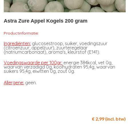
Astra Zure Appel Kogels 200 gram
Productinformatie:
Ingrediënten:
glucosestroop, suiker, voedingszuur
(citroenzuur, appelzuur), zuurteregelaar
(natriumcarbonaat), aroma's, kleurstof (E141).
Voedingswaarde per 100gr:
energie 384kcal, vet 0g,
waarvan verzadigd 0g, koolhydraten 95,4g, waarvan
suikers 95,4g, eiwitten 0g, zout 0g.
Allergene:
geen.
€ 2,99 (incl. btw)