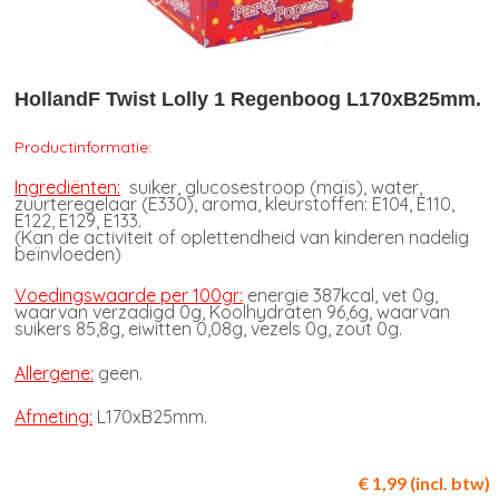
HollandF Twist Lolly 1 Regenboog L170xB25mm.
Productinformatie:
Ingrediënten:
suiker, glucosestroop (maïs), water,
zuurteregelaar (E330), aroma, kleurstoffen: E104, E110,
E122, E129, E133.
(Kan de activiteit of oplettendheid van kinderen nadelig
beïnvloeden)
Voedingswaarde per 100gr:
energie 387kcal, vet 0g,
waarvan verzadigd 0g, Koolhydraten 96,6g, waarvan
suikers 85,8g, eiwitten 0,08g, vezels 0g, zout 0g.
Allergene:
geen.
Afmeting:
L170xB25mm.
€ 1,99 (incl. btw)