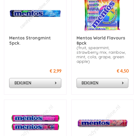
Mentos Strongmint
Mentos World Flavours
5pck.
8pck
(fruit, spearmint,
strawberry mix, rainbow,
mint, cola, grape, green
apple)
€ 2,99
€ 4,50
BEKIJKEN
BEKIJKEN