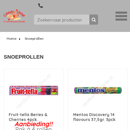
Home
Snoeprollen
SNOEPROLLEN
Fruit-tella Beries &
Mentos Discovery 14
Cherries 4pck.
flavours 37,5gr. 3pck
Aanbieding!!
Pak á 4 rollen