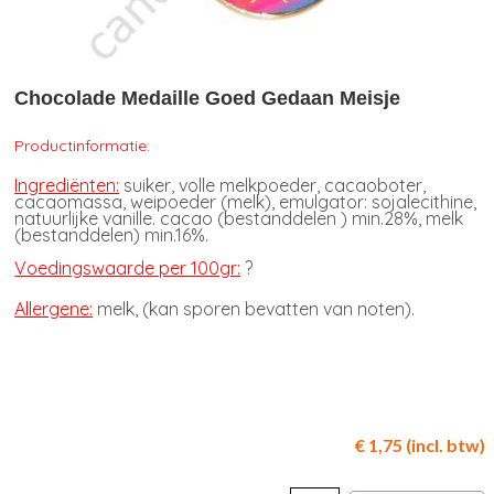
Chocolade Medaille Goed Gedaan Meisje
Productinformatie:
Ingrediënten:
suiker, volle melkpoeder, cacaoboter,
cacaomassa, weipoeder (melk), emulgator: sojalecithine,
natuurlijke vanille. cacao (bestanddelen ) min.28%, melk
(bestanddelen) min.16%.
Voedingswaarde per 100gr:
?
Allergene:
melk, (kan sporen bevatten van noten).
€ 1,75 (incl. btw)